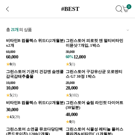
0
#BEST
총
21
개
의 상품
비타민B 컴플렉스 위드C(2개월분)
그린스토어 피로컷 앤 멀티비타민
x2개
이뮨샷 7개입, 1박스
60,000
30,000
60,000
12,000
60%
★
0
(0)
★
5
(1)
그린스토어 기관지 건강엔 숨엔쿨
그린스토어 구강유산균 오로덴티
감국감태추출물
스 G7 30정 1박스
10,000
28,000
10,000
28,000
★
5
(21)
★
5
(102)
비타민B 컴플렉스 위드C(2개월분)
그린스토어 슬림 라인컷 다이어트
(30일분)
30,000
40,000
★
4.5
(29)
★
0
(0)
그린스토어 소연골 뮤코다당단백
그린스토어 식물성 레티놀 플러스
(콘드로이친) 1200(2개월)
콜라겐&비타민C (1개월분)