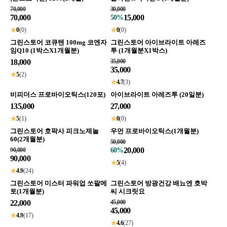
70,000
30,000
70,000
15,000
50%
★
0
(0)
★
0
(0)
그린스토어 코큐텐 100mg 코엔자
그린스토어 아이브라이트 아레즈
임Q10 (1박스X1개월분)
투 (1개월분X1박스)
18,000
35,000
35,000
★
5
(2)
★
4.7
(3)
비피더스 프로바이오틱스(120포)
아이브라이트 아레즈투 (20일분)
135,000
27,000
★
5
(1)
★
0
(0)
그린스토어 호팍사 피크노제놀
우먼 프로바이오틱스(1개월분)
60(2개월분)
50,000
20,000
90,000
60%
90,000
★
5
(4)
★
4.9
(24)
그린스토어 미스터 파워업 쏘팔메
그린스토어 방광건강 배뇨엔 호박
토(1개월분)
씨 시크릿요
22,000
45,000
45,000
★
4.9
(17)
★
4.6
(27)