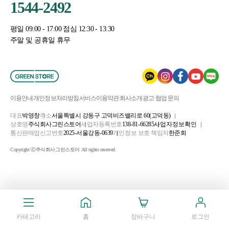
1544-2492
평일 09:00 - 17:00 점심 12:30 - 13:30
주말 및 공휴일 휴무
이용안내
개인정보처리방침
서비스이용약관
회사소개
광고·협업 문의
대표
박영창
주소
서울특별시 강동구 고덕비즈밸리로 60(고덕동)
상호명
주식회사그린스토어
사업자등록번호
138-81-66285
사업자정보확인
통신판매업신고번호
2025-서울강동-0639
개인정보 보호 책임자
한준희
Copyright ⓒ주식회사그린스토어 All rights reserved.
카테고리
홈
장바구니
로그인