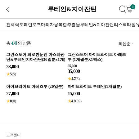
0
루테인&지아잔틴
전체
락토페린
로즈마리자몽복합추출물
루테인&지아잔틴
리스펙타질
총
4
개
의 상품
최신순
그린스토어 피로한눈엔 아스타잔
그린스토어 아이브라이트 아레즈
틴&루테인지아잔틴(30일분x1개)
투 (1개월분X1박스)
28,000
35,000
35,000
★
5
(5)
★
4.7
(3)
아이브라이트 아레즈투 (20일분)
아이브라이트 루테인(1개월분)
27,000
15,000
★
0
(0)
★
4.9
(39)
고객센터