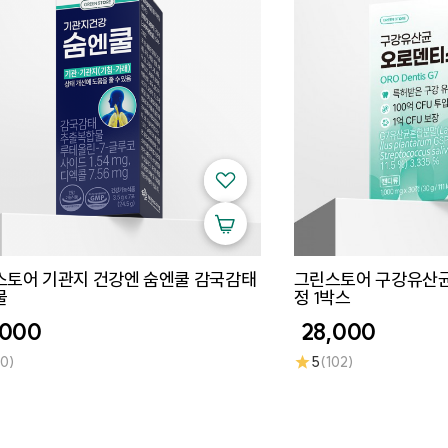
스토어 기관지 건강엔 숨엔쿨 감국감태
그린스토어 구강유산균 
물
정 1박스
,000
28,000
★
20)
5
(102)