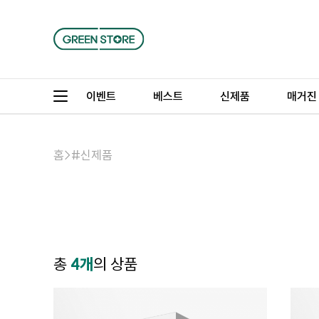
이벤트
베스트
신제품
매거진
홈
>
#신제품
총
4개
의 상품