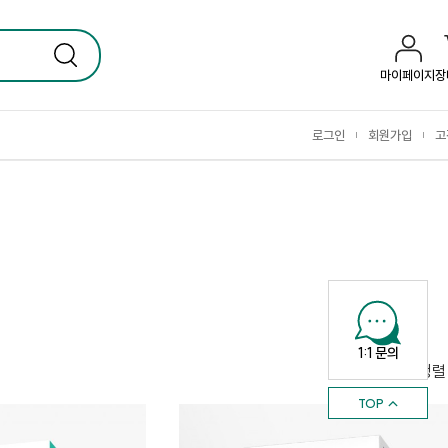
마이페이지
장
로그인
회원가입
고
|
|
1:1 문의
상품정렬
TOP ↑