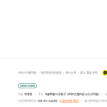
서비스이용약관
개인정보처리방침
회사소개
광고·협업 문의
|
|
|
대표
박영창
|
주소
서울특별시 강동구 고덕비즈밸리로 60(고덕동)
|
사업자등록번호
138-81-66285
사업자번호 확인
|
통신판매업신고번