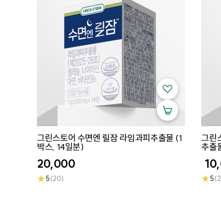
그린스토어 수면엔 릴잠 라임과피추출물 (1
그린
박스, 14일분)
추출
20,000
10
★
★
5
(20)
5
(