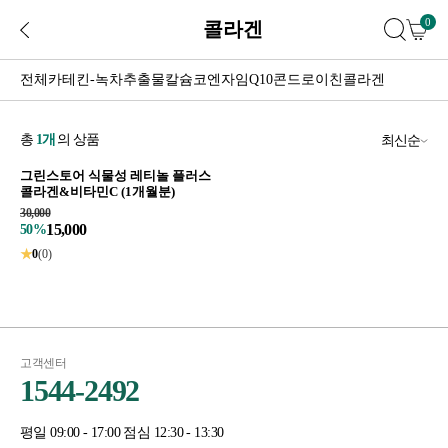
0
콜라겐
전체
카테킨-녹차추출물
칼슘
코엔자임Q10
콘드로이친
콜라겐
총
1
개
의 상품
최신순
그린스토어 식물성 레티놀 플러스
콜라겐&비타민C (1개월분)
30,000
15,000
50%
★
0
(0)
고객센터
1544-2492
평일 09:00 - 17:00 점심 12:30 - 13:30