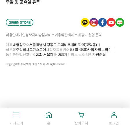
주말 및 공휴일 휴무
이용안내
개인정보처리방침
서비스이용약관
회사소개
광고·협업 문의
대표
박영창
주소
서울특별시 강동구 고덕비즈밸리로 60(고덕동)
상호명
주식회사그린스토어
사업자등록번호
138-81-66285
사업자정보확인
통신판매업신고번호
2025-서울강동-0639
개인정보 보호 책임자
한준희
Copyright ⓒ주식회사그린스토어 All rights reserved.
카테고리
홈
장바구니
로그인