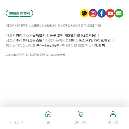
이용안내
개인정보처리방침
서비스이용약관
회사소개
광고·협업 문의
대표
박영창
주소
서울특별시 강동구 고덕비즈밸리로 60(고덕동)
상호명
주식회사그린스토어
사업자등록번호
138-81-66285
사업자정보확인
통신판매업신고번호
2025-서울강동-0639
개인정보 보호 책임자
한준희
Copyright ⓒ주식회사그린스토어 All rights reserved.
카테고리
홈
장바구니
로그인