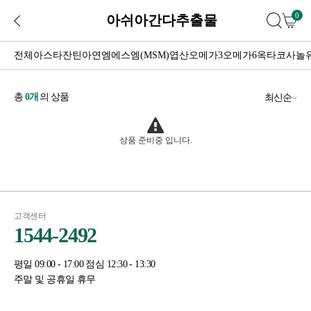
0
아쉬아간다추출물
전체
아스타잔틴
아연
엠에스엠(MSM)
엽산
오메가3
오메가6
옥타코사놀
총
0
개
의 상품
최신순
상품 준비중 입니다.
고객센터
1544-2492
평일 09:00 - 17:00 점심 12:30 - 13:30
주말 및 공휴일 휴무