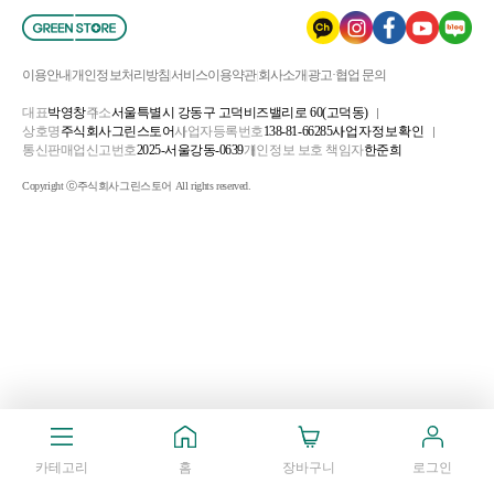
이용안내
개인정보처리방침
서비스이용약관
회사소개
광고·협업 문의
대표
박영창
주소
서울특별시 강동구 고덕비즈밸리로 60(고덕동)
상호명
주식회사그린스토어
사업자등록번호
138-81-66285
사업자정보확인
통신판매업신고번호
2025-서울강동-0639
개인정보 보호 책임자
한준희
Copyright ⓒ주식회사그린스토어 All rights reserved.
카테고리
홈
장바구니
로그인