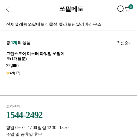
0
쏘팔메토
전체
셀레늄
쏘팔메토
식물성 멜라토닌
쌀리바리우스
총
1
개
의 상품
최신순
그린스토어 미스터 파워업 쏘팔메
토(1개월분)
22,000
★
4.9
(17)
고객센터
1544-2492
평일 09:00 - 17:00 점심 12:30 - 13:30
주말 및 공휴일 휴무