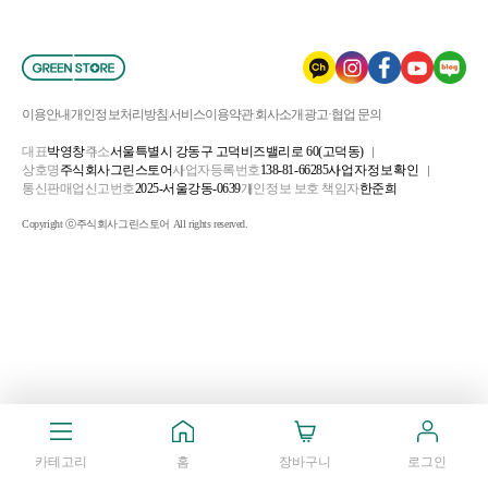
이용안내
개인정보처리방침
서비스이용약관
회사소개
광고·협업 문의
대표
박영창
주소
서울특별시 강동구 고덕비즈밸리로 60(고덕동)
상호명
주식회사그린스토어
사업자등록번호
138-81-66285
사업자정보확인
통신판매업신고번호
2025-서울강동-0639
개인정보 보호 책임자
한준희
Copyright ⓒ주식회사그린스토어 All rights reserved.
카테고리
홈
장바구니
로그인