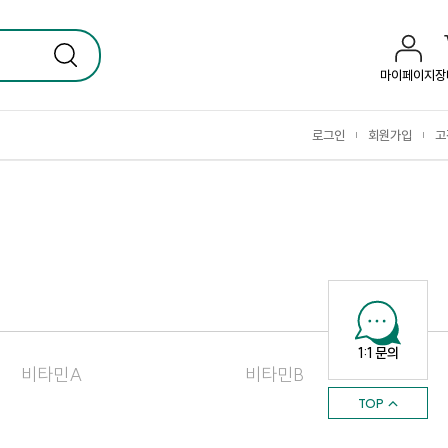
마이페이지
장
로그인
회원가입
고
|
|
1:1 문의
비타민A
비타민B
TOP ↑