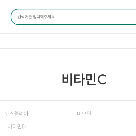
비타민C
보스웰리아
비오틴
비타민D