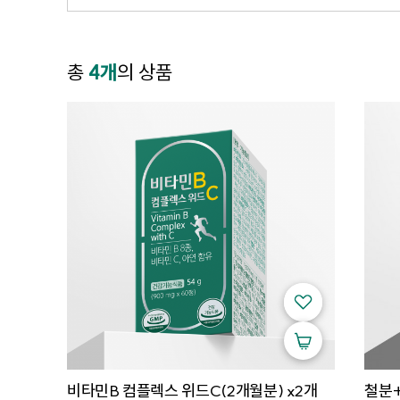
총
4개
의 상품
비타민B 컴플렉스 위드C(2개월분) x2개
철분+