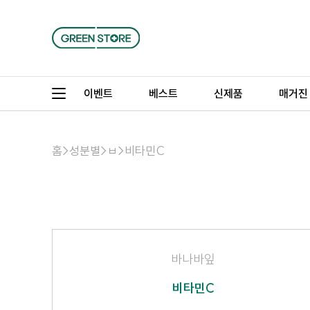
이벤트
베스트
신제품
매거진
홈
>
성분별
>
ㅂ
>
비타민C
바나바잎
비타민C