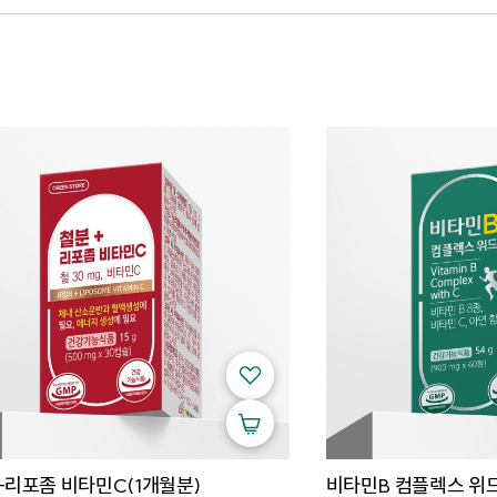
리포좀 비타민C(1개월분)
비타민B 컴플렉스 위드