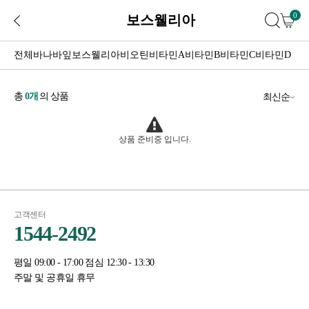
0
보스웰리아
전체
바나바잎
보스웰리아
비오틴
비타민A
비타민B
비타민C
비타민D
총
0
개
의 상품
최신순
상품 준비중 입니다.
고객센터
1544-2492
평일 09:00 - 17:00 점심 12:30 - 13:30
주말 및 공휴일 휴무