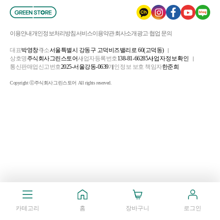
이용안내
개인정보처리방침
서비스이용약관
회사소개
광고·협업 문의
대표
박영창
주소
서울특별시 강동구 고덕비즈밸리로 60(고덕동)
상호명
주식회사그린스토어
사업자등록번호
138-81-66285
사업자정보확인
통신판매업신고번호
2025-서울강동-0639
개인정보 보호 책임자
한준희
Copyright ⓒ주식회사그린스토어 All rights reserved.
카테고리
홈
장바구니
로그인