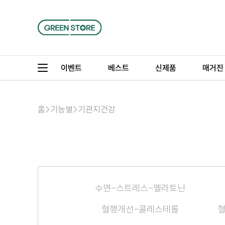
이벤트
베스트
신제품
매거진
홈
>
기능별
>
기관지건강
수면-스트레스-멜라토닌
혈행개선-콜레스테롤