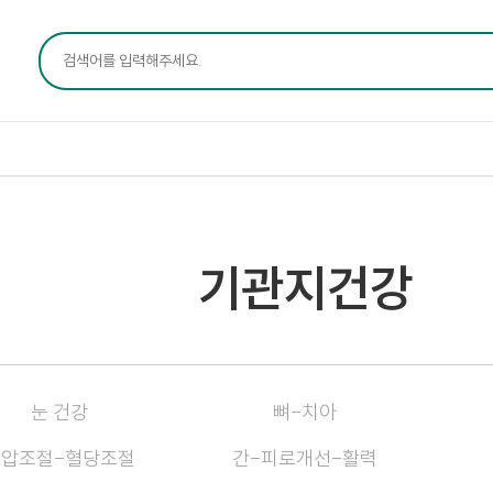
기관지건강
눈 건강
뼈-치아
혈압조절-혈당조절
간-피로개선-활력