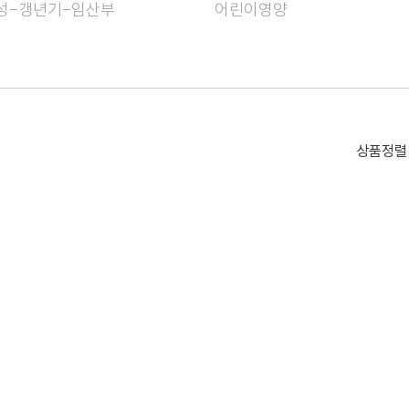
성-갱년기-임산부
어린이영양
상품정렬