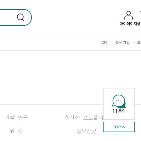
마이페이지
장
로그인
회원가입
고
|
|
1:1 문의
관절-연골
항산화-프로폴리스
TOP ↑
위-장
질유산균