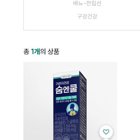
배뇨-전립선
구강건강
총
1개
의 상품