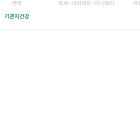
면역
피부-다이어트-이너뷰티
여
기관지건강