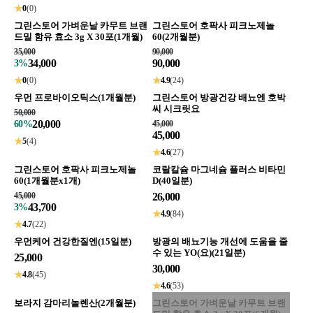
★
0
(0)
그린스토어 가벼운날 카무트 브랜
그린스토어 호팍사 피크노제놀
드밀 함유 효소 3g X 30포(1개월)
60(2개월분)
35,000
90,000
34,000
90,000
3%
★
0
(0)
★
4.9
(24)
우먼 프로바이오틱스(1개월분)
그린스토어 방광건강 배뇨엔 호박
씨 시크릿요
50,000
20,000
60%
45,000
45,000
★
5
(4)
★
4.6
(27)
그린스토어 호팍사 피크노제놀
코랄칼슘 마그네슘 플러스 비타민
60(1개월분x1개)
D(40일분)
45,000
26,000
43,700
3%
★
4.9
(84)
★
4.7
(22)
우먼케어 건강한질엔(15일분)
방광의 배뇨기능 개선에 도움을 줄
수 있는 YO(요)(21일분)
25,000
30,000
★
4.8
(45)
★
4.6
(53)
보라지 감마리놀렌산(2개월분)
그린스토어 가벼운날 카무트 브랜