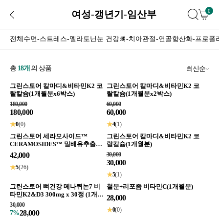
0
여성-갱년기-임산부
전체
수면-스트레스-멜라토닌
눈 건강
뼈-치아
관절-연골
항산화-프로폴
총
18
개
의 상품
최신순
그린스토어 칼마디&비타민K2 코
그린스토어 칼마디&비타민K2 코
랄칼슘(1개월분x6박스)
랄칼슘(1개월분x2박스)
180,000
60,000
180,000
60,000
★
0
(0)
★
4
(1)
그린스토어 세라모사이드™
그린스토어 칼마디&비타민K2 코
CERAMOSIDES™ 밀배유추출물
랄칼슘(1개월분)
먹는 세라마이드 영양제 1개월분
42,000
30,000
30,000
★
5
(26)
★
5
(1)
그린스토어 뼈건강 메나퀴논7 비
철분+리포좀 비타민C(1개월분)
타민K2&D3 300mg x 30정 (1개월
28,000
분)
30,000
★
0
(0)
28,000
7%