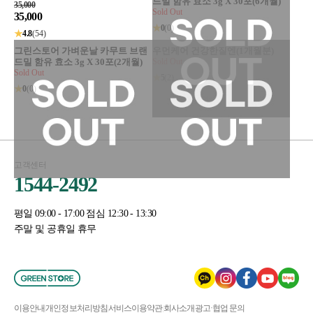
드밀 함유 효소 3g X 30포(6개월)
35,000
Sold Out
35,000
★
0
(0)
★
4.8
(54)
그린스토어 가벼운날 카무트 브랜
우먼케어 건강한질엔(1개월분)
드밀 함유 효소 3g X 30포(2개월)
Sold Out
Sold Out
★
5
(2)
★
0
(0)
고객센터
1544-2492
평일 09:00 - 17:00 점심 12:30 - 13:30
주말 및 공휴일 휴무
이용안내
개인정보처리방침
서비스이용약관
회사소개
광고·협업 문의