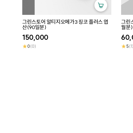
그린스토어 알티지오메가3 징코 플러스 엽
그린
산(90일분)
월분)
150,000
60,
★
★
0
(0)
5
(1