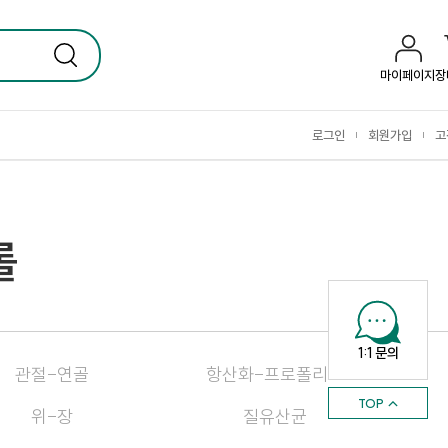
마이페이지
장
로그인
회원가입
고
|
|
롤
1:1 문의
관절-연골
항산화-프로폴리스
TOP ↑
위-장
질유산균