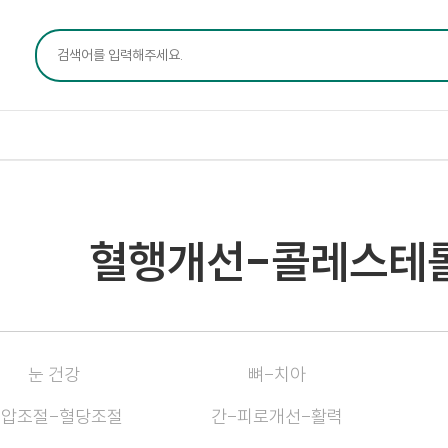
혈행개선-콜레스테
눈 건강
뼈-치아
혈압조절-혈당조절
간-피로개선-활력