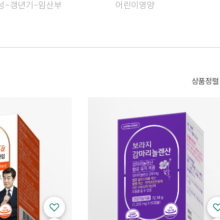
성-갱년기-임산부
어린이영양
상품정렬