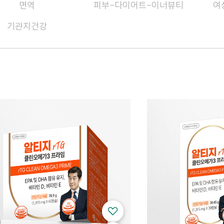
면역
피부-다이어트-이너뷰티
여
기관지건강