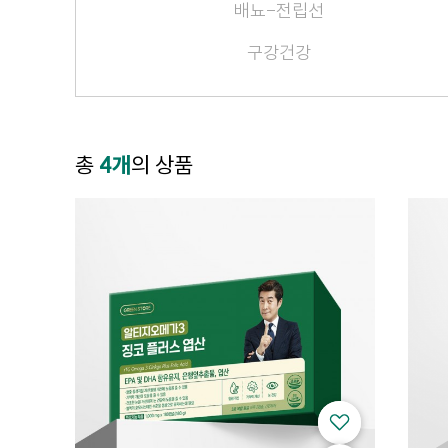
배뇨-전립선
구강건강
총
4개
의 상품