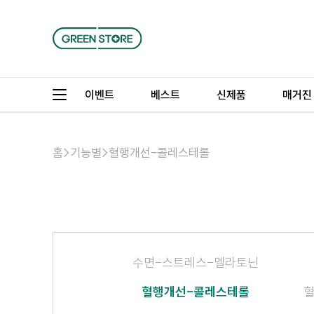
이벤트
베스트
신제품
매거진
홈
>
기능별
>
혈행개선-콜레스테롤
수면-스트레스-멜라토닌
혈행개선-콜레스테롤