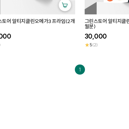
스토어 알티지클린오메가3 프라임(2개
그린스토어 알티지클린
월분)
000
30,000
★
)
5
(2)
1